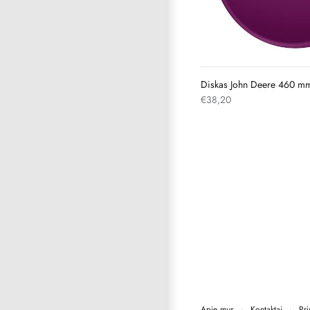
Diskas John Deere 460 m
€38,20
Apie mus
·
Kontaktai
·
Pri