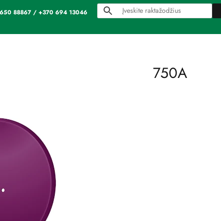
70 650 88867 / +370 694 13046
750A