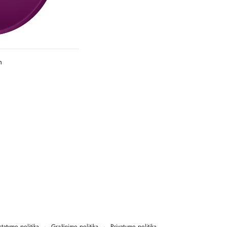
GREITA
PERŽIŪRA
m
statymo politika
·
Grąžinimo politika
·
Privatumo politika