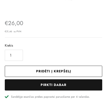
€26,00
€31,46 su PVM
Kiekis
PRIDĖTI Į KREPŠELĮ
PIRKTI DABAR
Sandėlyje esančias prekes paprastai paruošiame per 4 valandas.