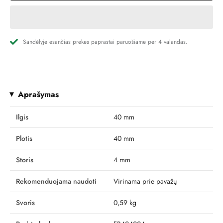
Sandėlyje esančias prekes paprastai paruošiame per 4 valandas.
Aprašymas
Ilgis
40 mm
Plotis
40 mm
Storis
4 mm
Rekomenduojama naudoti
Virinama prie pavažų
Svoris
0,59 kg