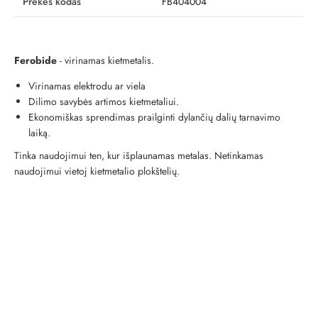
Prekės kodas
FB404004
Ferobide
- virinamas kietmetalis.
Virinamas elektrodu ar viela
Dilimo savybės artimos kietmetaliui.
Ekonomiškas sprendimas prailginti dylančių dalių tarnavimo
laiką.
Tinka naudojimui ten, kur išplaunamas metalas. Netinkamas
naudojimui vietoj kietmetalio plokštelių.