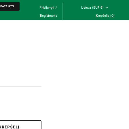
PATEIKTI
Prisijungti
/
Lietuva (EUR €)
Registruotis
Krepšelis
(0)
PATEIKTI
 KREPŠELĮ