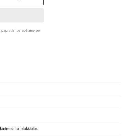
s paprastai paruošiame per
 kietmetalio plokštelės