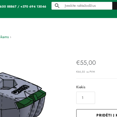
70 650 88867 / +370 694 13046
tikams
›
€55,00
€66,55 su PVM
Kiekis
PRIDĖTI Į