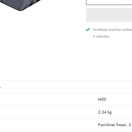
Sandėlyje esančias preke
4 valandas.
s
M20
2,34 kg
Paviršinei frezai, 3