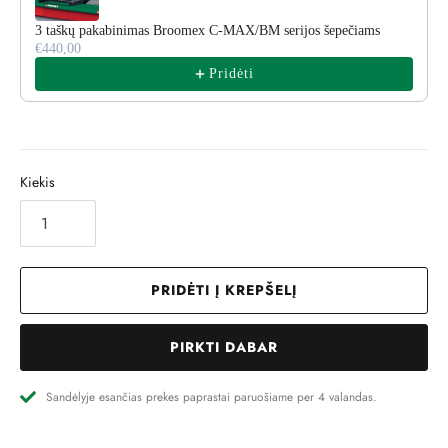
3 taškų pakabinimas Broomex C-MAX/BM serijos šepečiams
€440,00
Pridėti
Kiekis
PRIDĖTI Į KREPŠELĮ
PIRKTI DABAR
Sandėlyje esančias prekes paprastai paruošiame per 4 valandas.