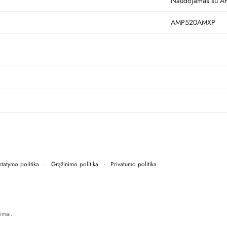
Naudojamas su A
AMP520AMXP
statymo politika
·
Grąžinimo politika
·
Privatumo politika
imai.