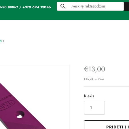
70 650 88867 / +370 694 13046
a
›
€13,00
€15,73 su PVM
Kiekis
PRIDĖTI Į