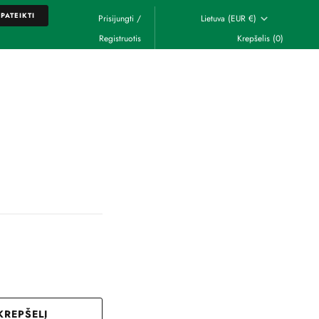
PATEIKTI
Prisijungti
/
Lietuva (EUR €)
Registruotis
Krepšelis
(0)
PATEIKTI
 KREPŠELĮ