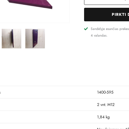
PIRKTI
Sandėlyje esančias preke
4 valandas.
s
1400-595
2 vnt. M12
1,84 kg