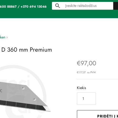
70 650 88867 / +370 694 13046
ken
›
n D 360 mm Premium
€97,00
€117,37 su PVM
Kiekis
PRIDĖTI Į