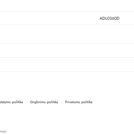
ADL0360D
statymo politika
·
Grąžinimo politika
·
Privatumo politika
imai.