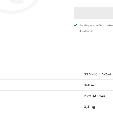
Sandėlyje esančias preke
4 valandas.
s
3374416 / 76264
360 mm
2 vnt. M12x40
3,41 kg