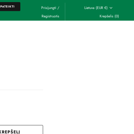
PATEIKTI
Prisijungti
/
Lietuva (EUR €)
Registruotis
Krepšelis
(0)
PATEIKTI
 KREPŠELĮ